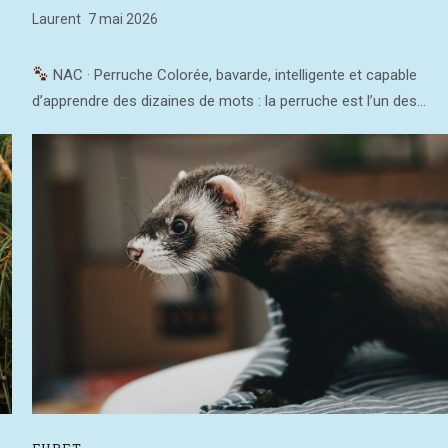
Laurent
7 mai 2026
NAC · Perruche Colorée, bavarde, intelligente et capable
d’apprendre des dizaines de mots : la perruche est l’un des...
FURET