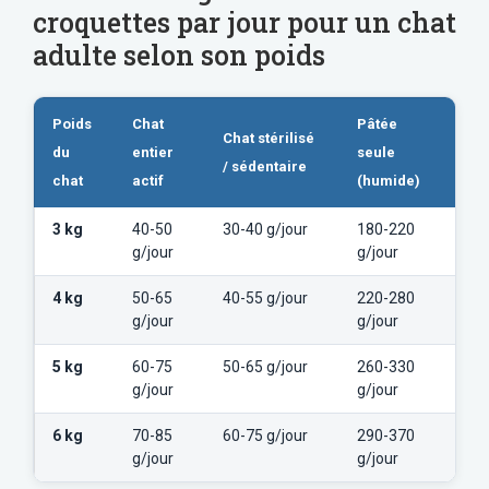
croquettes par jour pour un chat
adulte selon son poids
Poids
Chat
Pâtée
Chat stérilisé
du
entier
seule
/ sédentaire
chat
actif
(humide)
3 kg
40-50
30-40 g/jour
180-220
g/jour
g/jour
4 kg
50-65
40-55 g/jour
220-280
g/jour
g/jour
5 kg
60-75
50-65 g/jour
260-330
g/jour
g/jour
6 kg
70-85
60-75 g/jour
290-370
g/jour
g/jour