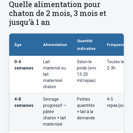
Quelle alimentation pour
chaton de 2 mois, 3 mois et
jusqu’à 1 an
Quantité
Âge
Alimentation
Fréquence
indicative
0-4
Lait
Selon le
Toutes les
semaines
maternel ou
poids (env.
2-3h
lait
13-20
maternisé
ml/repas)
chaton
4-8
Sevrage
Petites
4-5
semaines
progressif —
quantités
repas/jour
pâtée
+ lait à la
chaton + lait
demande
maternisé