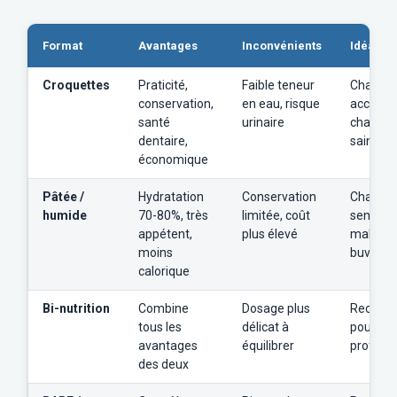
Format
Avantages
Inconvénients
Idéal po
Croquettes
Praticité,
Faible teneur
Chat act
conservation,
en eau, risque
accès à 
santé
urinaire
chat adu
dentaire,
sain
économique
Pâtée /
Hydratation
Conservation
Chat stér
humide
70-80%, très
limitée, coût
senior, r
appétent,
plus élevé
malade,
moins
buveur
calorique
Bi-nutrition
Combine
Dosage plus
Recom
tous les
délicat à
pour tou
avantages
équilibrer
profils
des deux