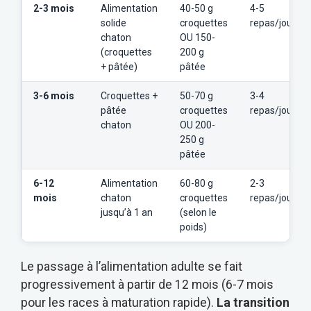
2-3 mois
Alimentation
40-50 g
4-5
solide
croquettes
repas/jour
chaton
OU 150-
(croquettes
200 g
+ pâtée)
pâtée
3-6 mois
Croquettes +
50-70 g
3-4
pâtée
croquettes
repas/jour
chaton
OU 200-
250 g
pâtée
6-12
Alimentation
60-80 g
2-3
mois
chaton
croquettes
repas/jour
jusqu’à 1 an
(selon le
poids)
Le passage à l’alimentation adulte se fait
progressivement à partir de 12 mois (6-7 mois
pour les races à maturation rapide).
La transition