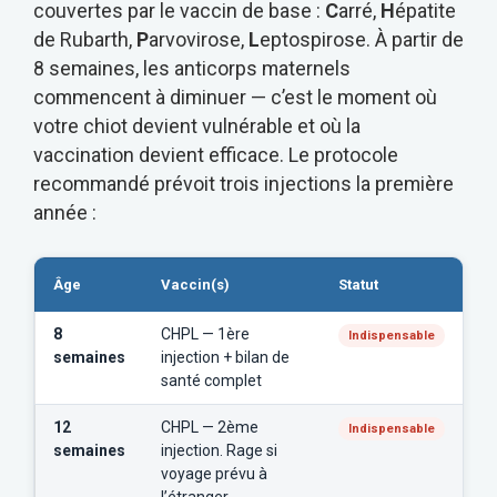
couvertes par le vaccin de base :
C
arré,
H
épatite
de Rubarth,
P
arvovirose,
L
eptospirose. À partir de
8 semaines, les anticorps maternels
commencent à diminuer — c’est le moment où
votre chiot devient vulnérable et où la
vaccination devient efficace. Le protocole
recommandé prévoit trois injections la première
année :
Âge
Vaccin(s)
Statut
8
CHPL — 1ère
Indispensable
semaines
injection + bilan de
santé complet
12
CHPL — 2ème
Indispensable
semaines
injection. Rage si
voyage prévu à