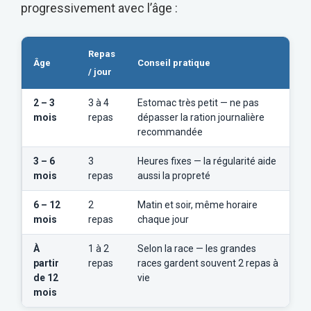
progressivement avec l’âge :
Repas
Âge
Conseil pratique
/ jour
2 – 3
3 à 4
Estomac très petit — ne pas
mois
repas
dépasser la ration journalière
recommandée
3 – 6
3
Heures fixes — la régularité aide
mois
repas
aussi la propreté
6 – 12
2
Matin et soir, même horaire
mois
repas
chaque jour
À
1 à 2
Selon la race — les grandes
partir
repas
races gardent souvent 2 repas à
de 12
vie
mois