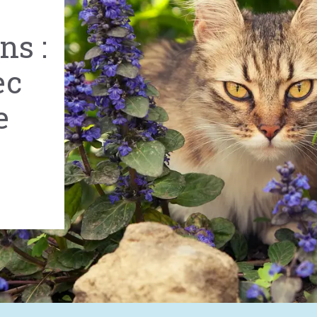
ns :
ec
e