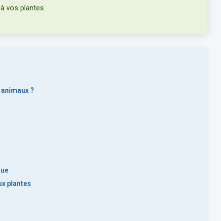
à vos plantes
s animaux ?
que
x plantes