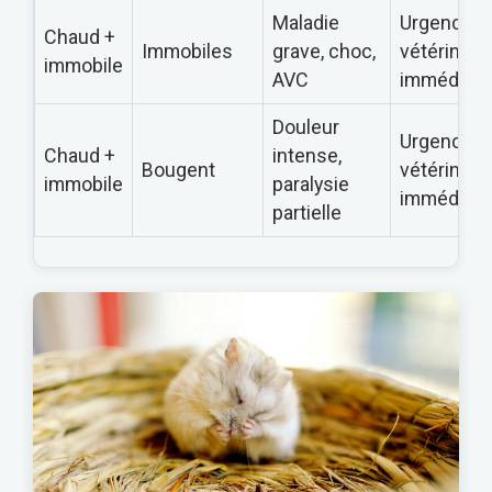
Maladie
Urgence
Chaud +
Immobiles
grave, choc,
vétérinaire
immobile
AVC
immédiate
Douleur
Urgence
Chaud +
intense,
Bougent
vétérinaire
immobile
paralysie
immédiate
partielle