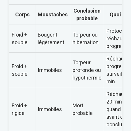
Conclusion
Corps
Moustaches
Quoi fai
probable
Protocole
Froid +
Bougent
Torpeur ou
réchauffa
souple
légèrement
hibernation
progressif
Réchauff
Torpeur
Froid +
progressif
Immobiles
profonde ou
souple
surveiller 
hypothermie
min
Réchauff
20 min
Froid +
Mort
Immobiles
quand mê
rigide
probable
avant de
conclure