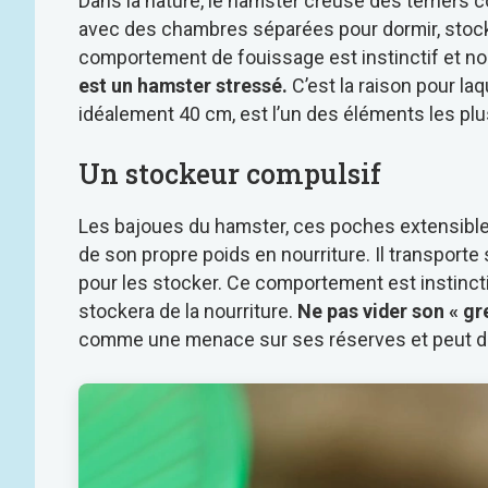
Dans la nature, le hamster creuse des terriers
avec des chambres séparées pour dormir, stocker
comportement de fouissage est instinctif et n
est un hamster stressé.
C’est la raison pour laq
idéalement 40 cm, est l’un des éléments les pl
Un stockeur compulsif
Les bajoues du hamster, ces poches extensibles
de son propre poids en nourriture. Il transport
pour les stocker. Ce comportement est instinct
stockera de la nourriture.
Ne pas vider son « gr
comme une menace sur ses réserves et peut deve