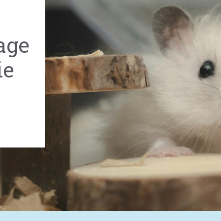
cage
ie