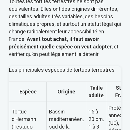
Toutes les tortues terrestres ne sont pas
équivalentes. Elles ont des origines différentes,
des tailles adultes très variables, des besoins
climatiques propres, et surtout un statut légal qui
change radicalement leur accessibilité en
France.
Avant tout achat, il faut savoir
précisément quelle espèce on veut adopter
, et
vérifier qu’on peut légalement la détenir.
Les principales espèces de tortues terrestres
Taille
Statu
Espèce
Origine
adulte
Franc
Protégée
Tortue
Bassin
15 à
annexe A
d’Hermann
méditerranéen,
20 cm,
(UE),
(Testudo
sud de la
1 à 3