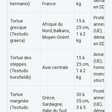
démarch
hermanni)
France
kg
en DDPP
Protégée
Tortue
15 à
Afrique du
annexe A
grecque
25 cm,
Nord, Balkans,
(UE),
(Testudo
1 à 2
Moyen-Orient
démarch
graeca)
kg
en DDPP
Annexe 
Tortue des
15 à
(UE),
steppes
25 cm,
Asie centrale
formalité
(Testudo
1 à 2
moins
horsfieldii)
kg
strictes
Protégée
Tortue
30 à
Grèce,
annexe A
marginée
35 cm,
Sardaigne,
(UE),
(Testudo
3 à 5
Italie du Sud
démarch