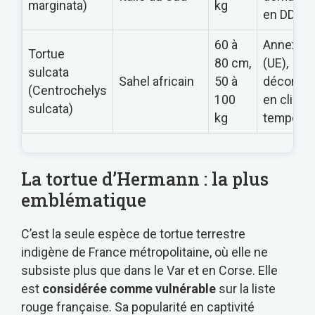
marginata)
kg
en DDPP
60 à
Annexe 
Tortue
80 cm,
(UE),
sulcata
Sahel africain
50 à
déconsei
(Centrochelys
100
en climat
sulcata)
kg
tempéré
La tortue d’Hermann : la plus
emblématique
C’est la seule espèce de tortue terrestre
indigène de France métropolitaine, où elle ne
subsiste plus que dans le Var et en Corse. Elle
est
considérée comme vulnérable
sur la liste
rouge française. Sa popularité en captivité