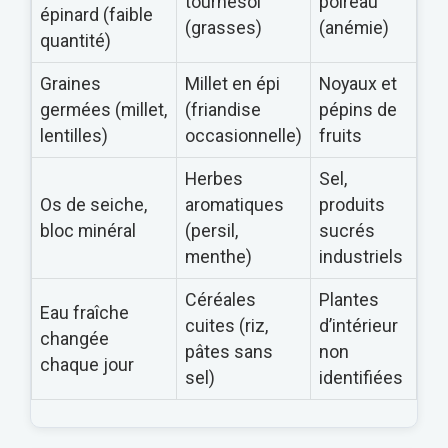
tournesol
poireau
épinard (faible
(grasses)
(anémie)
quantité)
Graines
Millet en épi
Noyaux et
germées (millet,
(friandise
pépins de
lentilles)
occasionnelle)
fruits
Herbes
Sel,
Os de seiche,
aromatiques
produits
bloc minéral
(persil,
sucrés
menthe)
industriels
Céréales
Plantes
Eau fraîche
cuites (riz,
d’intérieur
changée
pâtes sans
non
chaque jour
sel)
identifiées