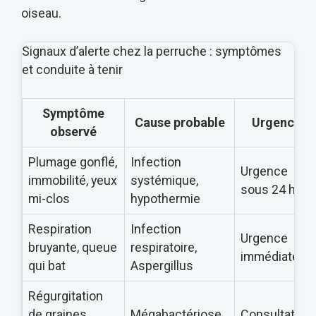
oiseau.
Signaux d’alerte chez la perruche : symptômes
et conduite à tenir
Symptôme
Cause probable
Urgence
observé
Plumage gonflé,
Infection
Urgence
immobilité, yeux
systémique,
sous 24 h
mi-clos
hypothermie
Respiration
Infection
Urgence
bruyante, queue
respiratoire,
immédiate
qui bat
Aspergillus
Régurgitation
de graines
Mégabactériose
Consultation