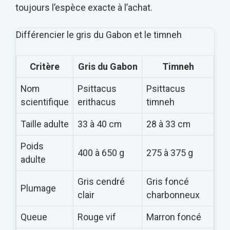
toujours l’espèce exacte à l’achat.
Différencier le gris du Gabon et le timneh
Critère
Gris du Gabon
Timneh
Nom
Psittacus
Psittacus
scientifique
erithacus
timneh
Taille adulte
33 à 40 cm
28 à 33 cm
Poids
400 à 650 g
275 à 375 g
adulte
Gris cendré
Gris foncé
Plumage
clair
charbonneux
Queue
Rouge vif
Marron foncé